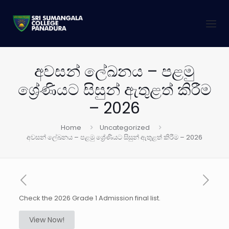
අවසන් ලේඛනය – පළමු
ශ්‍රේණියට සිසුන් ඇතුළත් කිරීම
– 2026
Home
Uncategorized
අවසන් ලේඛනය – පළමු ශ්‍රේණියට සිසුන් ඇතුළත් කිරීම – 2026
Check the 2026 Grade 1 Admission final list.
View Now!