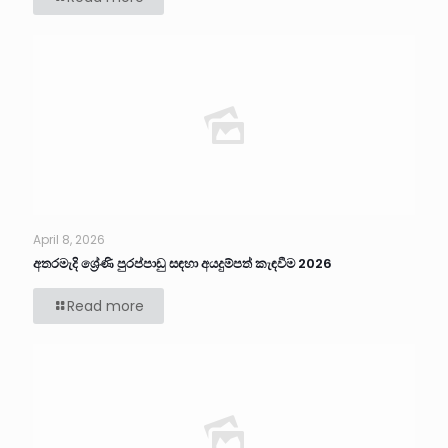
April 8, 2026
අතරමැදි ශ්‍රේණි පුරප්පාඩු සඳහා අයදුම්පත් කැඳවීම 2026
Read more